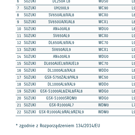
6
SUZUKI
DL250A L8
WDS0
L
7
SUZUKI
UH200L9
WC90
L
8
SUZUKI
SV650AL8/XAL8
WCX0
L
9
SUZUKI
SV650UA/XUAL8
WCX1
L
10
SUZUKI
AN400AL8
WDU0
L
11
SUZUKI
SV650AL9
WCX0
L
12
SUZUKI
DL650AL9/XAL9
WC70
L
13
SUZUKI
SV650AUL9
WCX1
L
14
SUZUKI
AN400AL9
WDU0
L
15
SUZUKI
DL650AUEL9/XAUEL9
WC70
L
16
SUZUKI
DL1000AL8/XAL8
WDD0
L
17
SUZUKI
GSX-S750ZAL9/YAL9
WC50
L
18
SUZUKI
DL1000AL9/XAL9
WDD0
L
19
SUZUKI
GSX-S1000AL8/ZAL8/FAL8
WDG0
L
20
SUZUKI
GSX-S1000SRQM0
WDG0
L
21
SUZUKI
GSX-R1000AL7
WDM0
L
22
SUZUKI
GSX-R1000AL9/RAL9/RZAL9
WDM0
L
* zgodnie z Rozporządzeniem 134/2014/EU