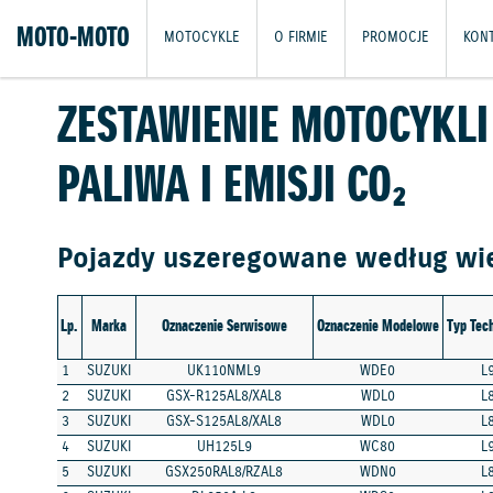
MOTO-MOTO
MOTOCYKLE
O FIRMIE
PROMOCJE
KON
ZESTAWIENIE MOTOCYKLI
PALIWA I EMISJI CO₂
Pojazdy uszeregowane według wiel
Lp.
Marka
Oznaczenie Serwisowe
Oznaczenie Modelowe
Typ Tec
1
SUZUKI
UK110NML9
WDE0
L
2
SUZUKI
GSX-R125AL8/XAL8
WDL0
L
3
SUZUKI
GSX-S125AL8/XAL8
WDL0
L
4
SUZUKI
UH125L9
WC80
L
5
SUZUKI
GSX250RAL8/RZAL8
WDN0
L