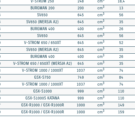
3
8
V-STROM 250
248
cm
18,4
3
9
BURGMAN 200
200
cm
13
3
8
SV650
645
cm
56
3
8
SV650 (WERSJA A2)
645
cm
35
3
8
BURGMAN 400
400
cm
26
3
9
SV650
645
cm
56
3
9
V-STROM 650 / 650XT
645
cm
52
3
9
SV650 (WERSJA A2)
645
cm
35
3
9
BURGMAN 400
400
cm
26
3
9
V-STROM 650 / 650XT (WERSJA A2)
645
cm
35
3
8
V-STROM 1000 / 1000XT
1037
cm
74
3
9
GSX-S750
749
cm
84
3
9
V-STROM 1000 / 1000XT
1037
cm
74
3
8
GSX-S1000
999
cm
110
3
9
GSX-S1000S KATANA
999
cm
110
3
7
GSX-R1000 / GSX-R1000R
1000
cm
149
3
9
GSX-R1000 / GSX-R1000R
1000
cm
159