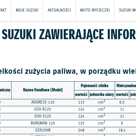
TAKT
MOJE SUZUKI
AKTUALNOŚCI
MOTO WYCIECZKI
SUZUKI M
 SUZUKI ZAWIERAJĄCE INFOR
kości zużycia paliwa, w porządku wiel
Pojemność silnika
Maksymalna 
hniczny
Nazwa Handlowa (Model)
wartość
jednostka miary
wartość
jed
3
9
ADDRESS 110
113
cm
6,5
3
8
GSX-R125
124
cm
11
3
8
GSX-S125
124
cm
11
3
9
BURGMAN 125
125
cm
8
3
8
GSX250R
248
cm
18,4