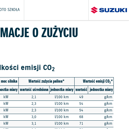
OTO SZKOŁA
MACJE O ZUŻYCIU
kości emisji CO
2
moc silnika
Wartość zużycia paliwa*
Wartość emisji CO
*
2
nostka miary
wartość uśredniona
jednostka miary
wartość
jednostka miary
kW
2,1
l/100 km
49
g/km
kW
2,3
l/100 km
54
g/km
kW
2,3
l/100 km
54
g/km
kW
3,0
l/100 km
68
g/km
kW
3,1
l/100 km
71
g/km