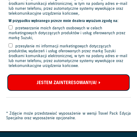
interesy administratora danych osobowych – art. 6 ust. 1 lit f)
środkami komunikacji elektronicznej, w tym na podany adres e-mail
Rozporządzenia Parlamentu Europejskiego i Rady (UE) 2016/679 z dnia
lub numer telefonu, przez automatyczne systemy wywołujące oraz
telekomunikacyjne urządzenia końcowe,.
27.04.2016 r. w sprawie ochrony osób fizycznych w związku z
przetwarzaniem danych osobowych i w sprawie swobodnego przepływu
W przypadku wybranego przeze mnie dealera wyrażam zgodę na:
takich danych oraz uchylenia dyrektywy 95/46/WE „RODO”).
przetwarzanie moich danych osobowych w celach
Przez marketing rozumie się proces planowania i realizacji koncepcji,
marketingowych dotyczących produktów i usług oferowanych przez
markę Suzuki,
ustalania ceny, promocji i dystrybucji idei, dóbr i usług w celu dokonania
wymiany mającej służyć osiągnięciu celów organizacji i jednostek [Ph.
przesyłanie mi informacji marketingowych dotyczących
Kotler: Marketing. Podręcznik europejski, PWE, Warszawa 2006]. W
produktów, wydarzeń i usług oferowanych przez markę Suzuki
opisywanym przypadku marketing dotyczy powyższych działań w zakresie
środkami komunikacji elektronicznej, w tym na podany adres e-mail
produktów i usług oferowanych przez markę Suzuki, w tym działań
lub numer telefonu, przez automatyczne systemy wywołujące oraz
związanych z przesyłaniem materiałów handlowych/promocyjnych oraz z
telekomunikacyjne urządzenia końcowe.
badaniem satysfakcji klienta.
Państwa dane osobowe będą przechowywane jedynie przez okres
JESTEM ZAINTERESOWANY/A!
niezbędny do realizacji celów przetwarzania danych, w szczególności
przygotowania i przesłania Oferty oraz prowadzenia korespondencji z nią
związanej. W zakresie wyrażonej zgody na przetwarzanie danych
osobowych dane będą przechowywane do czasu cofnięcia zgody lub
zaprzestania działalności, której zgoda dotyczy. Następnie Państwa dane
będą przechowywane przez okres wymagany obowiązkami nałożonymi na
* Zdjęcie może przedstawiać wyposażenie w wersji Travel Pack Edycja
administratora danych przepisami prawa, w tym przepisami podatkowymi
Specjalna oraz wyposażenie opcjonalne.
oraz przepisami dotyczącymi odpowiedzialności cywilnej z tytułu Oferty.
Odbiorcami Państwa danych mogą być zewnętrzni dostawcy usług (np.
podmioty zajmujące się ubezpieczeniem i finansowaniem nabycia