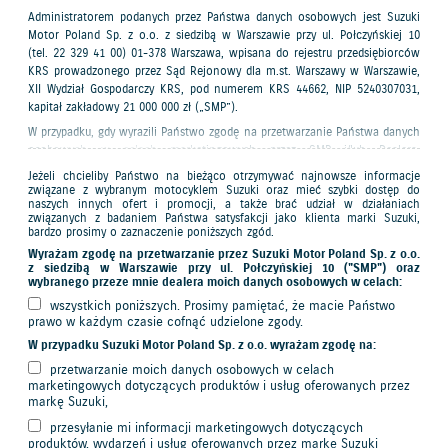
Administratorem podanych przez Państwa danych osobowych jest Suzuki
Motor Poland Sp. z o.o. z siedzibą w Warszawie przy ul. Połczyńskiej 10
(tel. 22 329 41 00) 01-378 Warszawa, wpisana do rejestru przedsiębiorców
KRS prowadzonego przez Sąd Rejonowy dla m.st. Warszawy w Warszawie,
XII Wydział Gospodarczy KRS, pod numerem KRS 44662, NIP 5240307031,
kapitał zakładowy 21 000 000 zł („SMP”).
W przypadku, gdy wyrazili Państwo zgodę na przetwarzanie Państwa danych
osobowych w celach marketingowych przez SMP i/lub Dealera,
administratorem Państwa danych w tym zakresie będzie podmiot, któremu
Jeżeli chcieliby Państwo na bieżąco otrzymywać najnowsze informacje
wyrazili Państwo zgodę.
związane z wybranym motocyklem Suzuki oraz mieć szybki dostęp do
naszych innych ofert i promocji, a także brać udział w działaniach
Podanie danych osobowych jest dobrowolne, ale konieczne do otrzymania
związanych z badaniem Państwa satysfakcji jako klienta marki Suzuki,
zamówionej oferty („Oferta”).
bardzo prosimy o zaznaczenie poniższych zgód.
Wyrażam zgodę na przetwarzanie przez Suzuki Motor Poland Sp. z o.o.
Państwa dane osobowe będą przetwarzane przez Dealera w celach:
z siedzibą w Warszawie przy ul. Połczyńskiej 10 ("SMP") oraz
przygotowania i przesłania Oferty,
wybranego przeze mnie dealera moich danych osobowych w celach:
dalszego kontaktu związanego z Ofertą.
wszystkich poniższych. Prosimy pamiętać, że macie Państwo
Państwa dane osobowe będą przetwarzane przez SMP w celu:
prawo w każdym czasie cofnąć udzielone zgody.
przygotowania i przesłania Oferty z wykorzystaniem strony internetowej i
W przypadku Suzuki Motor Poland Sp. z o.o. wyrażam zgodę na:
systemów informatycznych SMP,
nadzoru nad procesem przygotowania i przesyłania Oferty zgodnie ze
przetwarzanie moich danych osobowych w celach
standardami marki Suzuki.
marketingowych dotyczących produktów i usług oferowanych przez
markę Suzuki,
Ponadto Państwa dane osobowe mogą być przetwarzane przez SMP i/lub
Dealera w celach marketingowych (jeżeli udzielono zgody lub jeżeli
przesyłanie mi informacji marketingowych dotyczących
podstawą prawną przetwarzania są dozwolone, prawnie uzasadnione
produktów, wydarzeń i usług oferowanych przez markę Suzuki